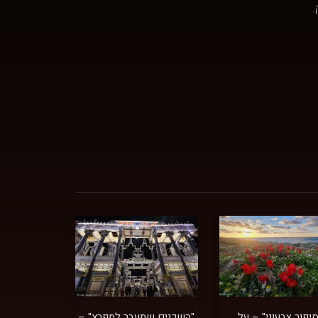
.
סיפור צבעוני" – על
"השכנים שמעבר למפרץ" –