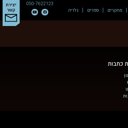
050-7622123
יצירת
מחקרים
ספרים
גלריה
קשר
ת כתבות
ן
ט
ות