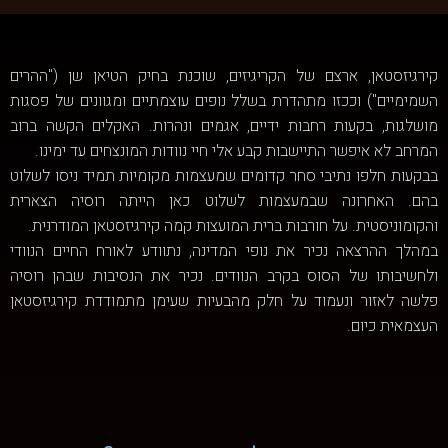
קירגיזסטאן, ארצם של הקריגיזים, שוכנת בחיק הטיאן שן ("ההרים
השמימיים") וככזו מתהדרת בשלל נופים עוצמתיים ומגוונים של פסגות
מושלגות, בקעות רחבות ידיים, אגמים ונהרות. האקלים הקשה ברוב
המרחב לא איפשר התיישבות קבע אלי חיי נוודות המונצחים עד ימינו.
בבקעות חלפו נתיבי סחר קדומים שמעצמות מקומיות תמיד ניסו לשלוט
בהם. האחרונה שבמעצמות לשלוט כאן הייתה רוסיה הצארית
והקומוניסטית. על חורבות ברית המועצות קמה קירגיזסטאן המודרנית.
במהלך ההרצאה נכיר את נופי המדינה, נתוודע לאורח החיים הנוודי
ולחשיבותו של הסוס בקרב הנוודים. נכיר את הנסיבות שבהן רוסיה
פלשה לאזור ונעמוד על חלק מהבעיות שעימן מתמודדת קירגיזסטאן
העצמאית כיום.