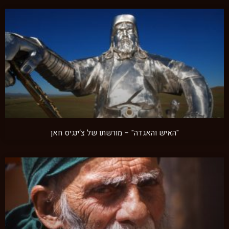
"האיש והאגדה" – מורשתו של צ‘ינגיס חאן