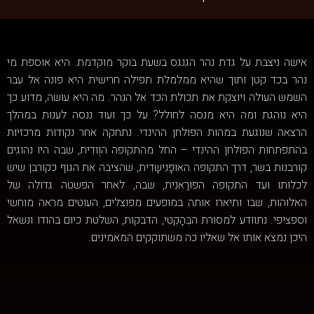
אישה ניצבת על גדת נהר הגנגס בשעת בוקר מוקדמת. היא אוספת מי
נהר בכד קטן ותוך שהיא ממלמלת תפילה חרישית היא פונה אל עבר
השמש העולה ויוצקת את תכולת הכד אל הנהר. מה היא עושה, מדוע כך
היא נוהגת ומה היא מנסה לחולל? על כך ועוד ננסה לענות במהלך
הרצאה שנוגעת במהות הפולחן ההינדי. נתחקה אחר נקודות מרכזיות
בהתפתחות הפולחן ההינדי – החל מהתקופה הוֶודִית, שבה היו נהוגים
קורבנות בשר, דרך התקופה האוּפָּנִישָדִית, שהציבה את הגוף כקורבן שיש
לכלותו ועד התקופה הפּוּרָאנִית, שבה, לאחר הפשטה גדולה של
האלוהות, שבו ותיארו אותה במופעים מפוצלים, העוטים מראה מוחשי
וספציפי. נתוודע למסורת הבְּהָקְטִי, הדבקות, השלטת כיום בהודו ונשאל
היכן נמצא אותו אל שאליו כה משתוקקים המאמינים.