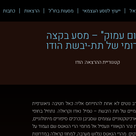
אל
ייעוץ לנוסע העצמאי
מסעות בחו"ל
הרצאות
כתבות
ום עמוק" – מסע בקצה
ומי של תת-יבשת הודו
קטגוריית ההרצאה:
הודו
 נוטים לא אחת להתייחס אליה כאל חטיבה גיאוגרפית
ומיים של תת היבשת – טמיל נאדו וקראלה. נתחיל בחופי
יטקטוניים עצומים שסביבן נכרכים סיפורים מיתולוגיים,
 נהר הקאוורי ונעפיל אל מרומי הרי הגאטס שם נעמוד על
ים. מהרי הגאטס נגלוש מערבה, למחוז קראלה במדרונות