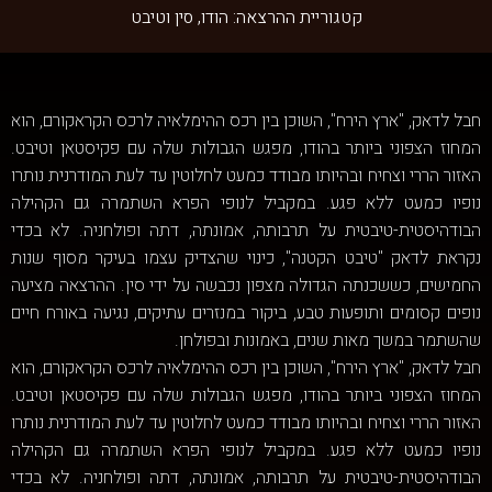
קטגוריית ההרצאה:
הודו
,
סין וטיבט
חבל לדאק, "ארץ הירח", השוכן בין רכס ההימלאיה לרכס הקראקורם, הוא
המחוז הצפוני ביותר בהודו, מפגש הגבולות שלה עם פקיסטאן וטיבט.
האזור הררי וצחיח ובהיותו מבודד כמעט לחלוטין עד לעת המודרנית נותרו
נופיו כמעט ללא פגע. במקביל לנופי הפרא השתמרה גם הקהילה
הבודהיסטית-טיבטית על תרבותה, אמונתה, דתה ופולחניה. לא בכדי
נקראת לדאק "טיבט הקטנה", כינוי שהצדיק עצמו בעיקר מסוף שנות
החמישים, כששכנתה הגדולה מצפון נכבשה על ידי סין. ההרצאה מציעה
נופים קסומים ותופעות טבע, ביקור במנזרים עתיקים, נגיעה באורח חיים
שהשתמר במשך מאות שנים, באמונות ובפולחן.
חבל לדאק, "ארץ הירח", השוכן בין רכס ההימלאיה לרכס הקראקורם, הוא
המחוז הצפוני ביותר בהודו, מפגש הגבולות שלה עם פקיסטאן וטיבט.
האזור הררי וצחיח ובהיותו מבודד כמעט לחלוטין עד לעת המודרנית נותרו
נופיו כמעט ללא פגע. במקביל לנופי הפרא השתמרה גם הקהילה
הבודהיסטית-טיבטית על תרבותה, אמונתה, דתה ופולחניה. לא בכדי