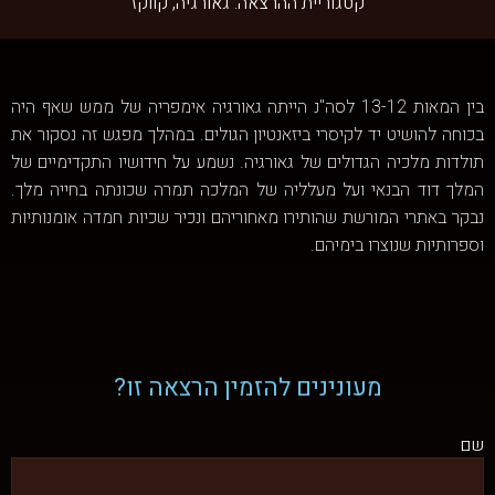
קטגוריית ההרצאה:
גאורגיה
,
קווקז
בין המאות 13-12 לסה"נ הייתה גאורגיה אימפריה של ממש שאף היה
בכוחה להושיט יד לקיסרי ביזאנטיון הגולים. במהלך מפגש זה נסקור את
תולדות מלכיה הגדולים של גאורגיה. נשמע על חידושיו התקדימיים של
המלך דוד הבנאי ועל מעלליה של המלכה תמרה שכונתה בחייה מלך.
נבקר באתרי המורשת שהותירו מאחוריהם ונכיר שכיות חמדה אומנותיות
וספרותיות שנוצרו בימיהם.
מעונינים להזמין הרצאה זו?
שם