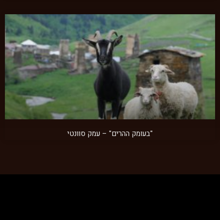
"בעומק ההרים" – עמק סוונטי