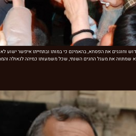
וש וחוגגים את הפסחא, בהאמינם כי במותו ובתחייתו איפשר ישוע לאנ
א שמתווה את מעגל החגים השנתי, שכל משמעותו כמיהה לגאולה והמתנ