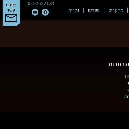
050-7622123
יצירת
מחקרים
ספרים
גלריה
קשר
ת כתבות
ן
ט
ות