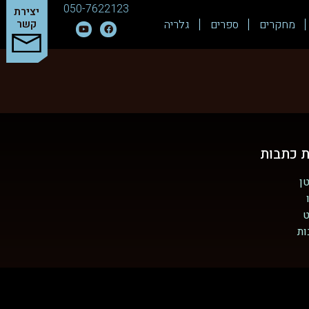
050-7622123
יצירת
מחקרים
ספרים
גלריה
קשר
ת כתבות
ן
ט
ות