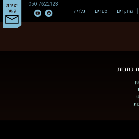
050-7622123
יצירת
מחקרים
ספרים
גלריה
קשר
ת כתבות
ן
ט
ות