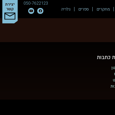
050-7622123
יצירת
מחקרים
ספרים
גלריה
קשר
ת כתבות
ן
ט
ות