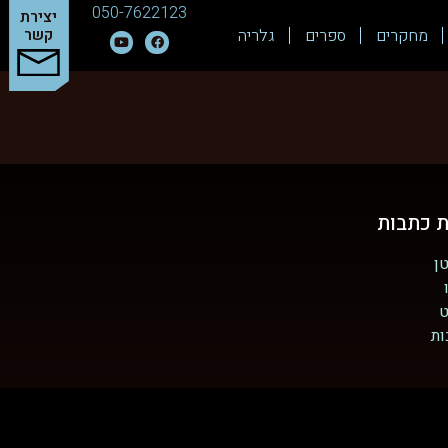
050-7622123
יצירת
מחקרים
ספרים
גלריה
קשר
ת כתבות
ן
ט
ות