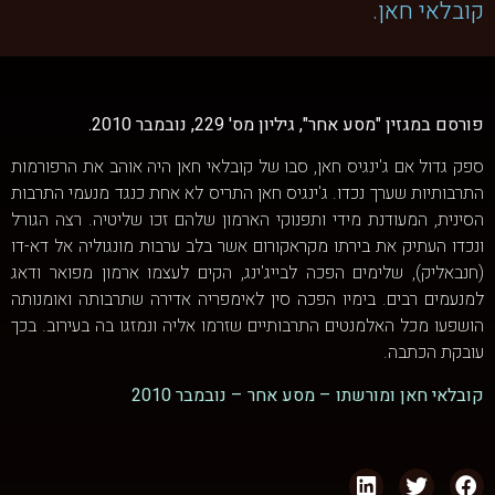
קובלאי חאן.
פורסם במגזין "מסע אחר", גיליון מס' 229, נובמבר 2010.
ספק גדול אם ג'ינגיס חאן, סבו של קובלאי חאן היה אוהב את הרפורמות
התרבותיות שערך נכדו. ג'ינגיס חאן התריס לא אחת כנגד מנעמי התרבות
הסינית, המעודנת מידי ותפנוקי הארמון שלהם זכו שליטיה. רצה הגורל
ונכדו העתיק את בירתו מקראקורום אשר בלב ערבות מונגוליה אל דא-דו
(חנבאליק), שלימים הפכה לבייג'ינג, הקים לעצמו ארמון מפואר ודאג
למנעמים רבים. בימיו הפכה סין לאימפריה אדירה שתרבותה ואומנותה
הושפעו מכל האלמנטים התרבותיים שזרמו אליה ונמזגו בה בעירוב. בכך
עובקת הכתבה.
קובלאי חאן ומורשתו – מסע אחר – נובמבר 2010