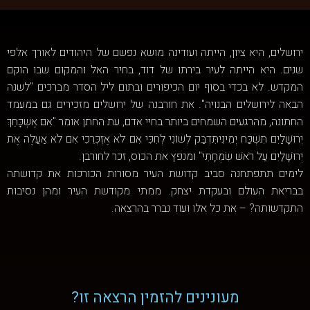
ירושלים, היא ציון, הייתה ועודינה מושא נפשם של היהודים לאורך אלפי
שנים. היא הייתה לעיר בירתו של דוד, בחיר האל והמקום שבו הוקם
המקדש. לא בכדי בסוף יום הכיפורים ובתום ליל הסדר מברכים "לשנה
הבאה לירושלים הבנויה". את חורבנה של ירושלים מזכירים גם במעמד
החתונה, מהרגעים השמחים ביותר בחיי אדם, עת החתן אומר "אִם אֶשְׁכָּחֵךְ
יְרוּשָׁלַיִם תִּשְׁכַּח יְמִינִיתִּדְבַּק לְשׁוֹנִי לְחִכִּי אִם לֹא אֶזְכְּרֵכִי אִם לֹא אַעֲלֶה אֶת
יְרוּשָׁלַיִם עַל רֹאשׁ שִׂמְחָתִי" ומנפץ את הכוס, זכר לחורבן.
לימים תתפתחנה סביב קדושת העיר מסורות הכורכות את קדושתה
בבריאת העולם ובעקדת יצחק. ממתי מקודשת העיר ומהן נסיבות
התקדשותה? – את כל אלו ועוד נברר בהרצאה.
מעונינים להזמין הרצאה זו?